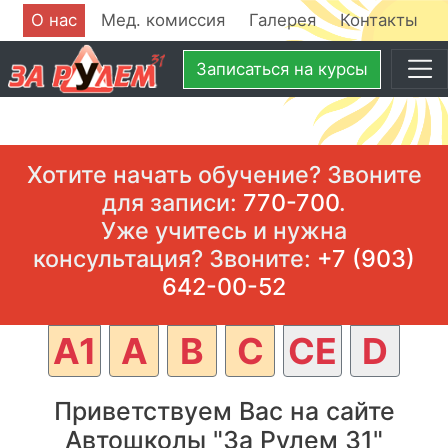
О нас
Мед. комиссия
Галерея
Контакты
Записаться
на курсы
Хотите начать обучение? Звоните
для записи:
770-700
.
Уже учитесь и нужна
консультация? Звоните:
+7 (903)
642-00-52
A1
A
B
C
CE
D
Приветствуем Вас на сайте
Автошколы "За Рулем 31"