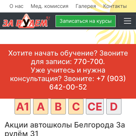
О нас
Мед. комиссия
Галерея
Контакты
Записаться
на курсы
Хотите начать обучение? Звоните
для записи:
770-700
.
Уже учитесь и нужна
консультация? Звоните:
+7 (903)
642-00-52
A1
A
B
C
CE
D
Акции автошколы Белгорода За
рулём 31