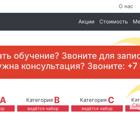
О нас
Акции
Стоимость
Ме
ать обучение? Звоните для запи
ужна консультация? Звоните:
+7
A
B
C
Категория
Категория
Ка
СК
ор
ведётся набор
ведётся набор