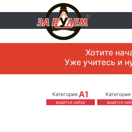
Хотите нач
Уже учитесь и н
A1
Категория
Категория
ведётся набор
ведётся наб