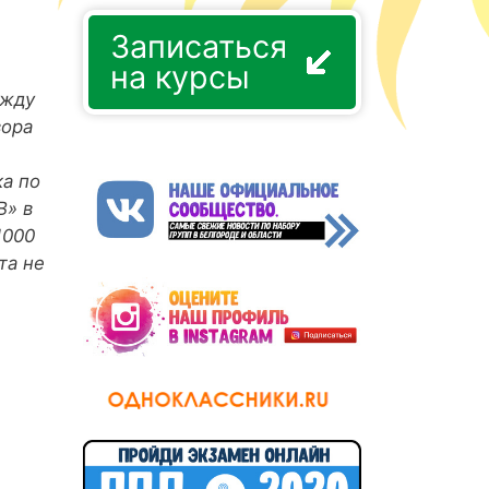
Записаться
на курсы
ежду
вора
ка по
В» в
1000
та не