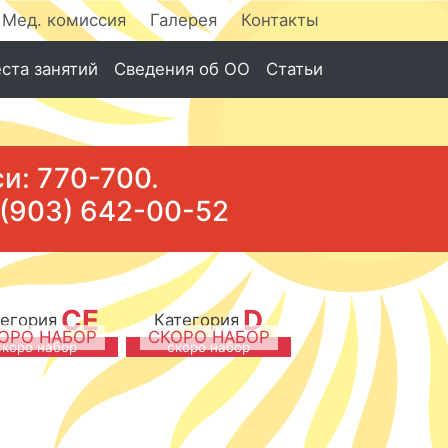
Мед. комиссия
Галерея
Контакты
ста занятий
Сведения об ОО
Статьи
си:
770-700
.
 (903) 642-00-52
CE
D
тегория
Категория
ОРО НАБОР
СКОРО НАБОР
скоро набор
скоро набор