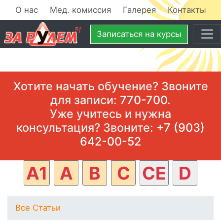
О нас
Мед. комиссия
Галерея
Контакты
Записаться
на курсы
Хотите начать обучение? Звоните
для записи:
770-700
.
Уже учитесь и нужна
консультация? Звоните:
+7 (903)
642-00-52
A1
A
B
C
CE
D
Все Статьи