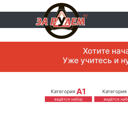
Хотите нач
Уже учитесь и н
A1
Категория
Категория
ведётся набор
ведётся наб