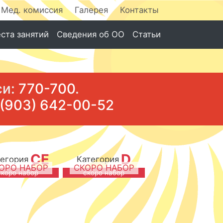
Мед. комиссия
Галерея
Контакты
ста занятий
Сведения об ОО
Статьи
си:
770-700
.
 (903) 642-00-52
CE
D
тегория
Категория
ОРО НАБОР
СКОРО НАБОР
скоро набор
скоро набор