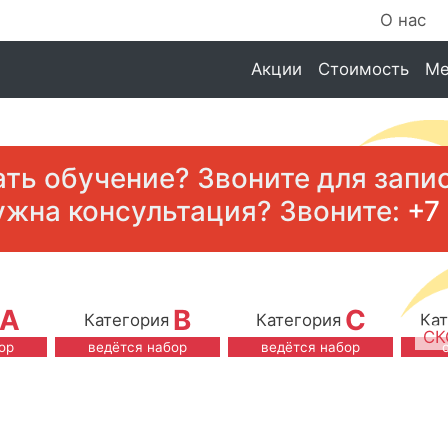
О нас
Акции
Стоимость
Ме
ать обучение? Звоните для запи
ужна консультация? Звоните:
+7
A
B
C
Категория
Категория
Ка
СК
ор
ведётся набор
ведётся набор