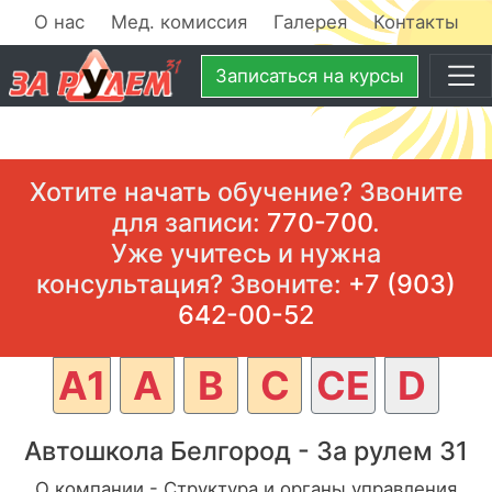
О нас
Мед. комиссия
Галерея
Контакты
Записаться
на курсы
Хотите начать обучение? Звоните
для записи:
770-700
.
Уже учитесь и нужна
консультация? Звоните:
+7 (903)
642-00-52
A1
A
B
C
CE
D
Автошкола Белгород - За рулем 31
О компании - Структура и органы управления